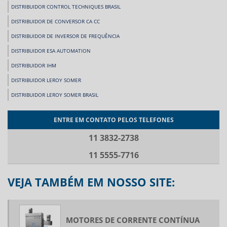
DISTRIBUIDOR CONTROL TECHNIQUES BRASIL
DISTRIBUIDOR DE CONVERSOR CA CC
DISTRIBUIDOR DE INVERSOR DE FREQUÊNCIA
DISTRIBUIDOR ESA AUTOMATION
DISTRIBUIDOR IHM
DISTRIBUIDOR LEROY SOMER
DISTRIBUIDOR LEROY SOMER BRASIL
DISTRIBUIDOR OEMER
ENTRE EM CONTATO PELOS TELEFONES
FABRICANTES DE INVERSORES DE FREQUÊNCIA
11 3832-2738
FABRICANTES DE SERVO MOTOR
11 5555-7716
FORNECEDOR BECKHOFF
FORNECEDOR DE CONVERSOR CA CC
VEJA TAMBÉM EM NOSSO SITE:
FORNECEDOR DE INVERSOR DE FREQUÊNCIA
FORNECEDORES DE IHM
FORNECEDORES DE SERVO MOTOR
MOTORES DE CORRENTE CONTÍNUA