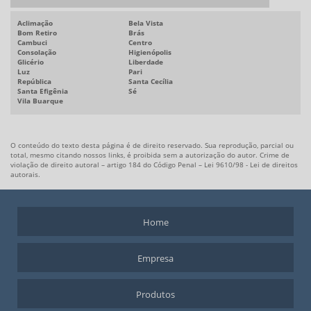
MOTOR DE CORRENTE ALTERNADA
Aclimação
Bela Vista
MOTOR DE CORRENTE ALTERNADA COM VARIADOR DE FREQUÊNCIA
Bom Retiro
Brás
Cambuci
Centro
MOTOR DE CORRENTE ALTERNADA TRIFÁSICO
Consolação
Higienópolis
Glicério
Liberdade
MOTOR DE CORRENTE CONTÍNUA
Luz
Pari
República
Santa Cecília
Santa Efigênia
Sé
MOTOR DE CORRENTE CONTÍNUA PREÇO
Vila Buarque
MOTOR SÍNCRONO TORQUE
MOTORES DE CORRENTE CONTÍNUA TORQUE
O conteúdo do texto desta página é de direito reservado. Sua reprodução, parcial ou
MOTORES ELÉTRICOS DE CORRENTE CONTÍNUA
total, mesmo citando nossos links, é proibida sem a autorização do autor. Crime de
violação de direito autoral – artigo 184 do Código Penal –
Lei 9610/98 - Lei de direitos
SERVO DRIVE PRECISÃO
autorais
.
SERVO DRIVE PREÇO
SERVO MOTOR
Home
SERVO MOTOR ALTO TORQUE
SERVO MOTOR CORRENTE ALTERNADA
Empresa
SERVO MOTOR INDUSTRIAL
SERVO MOTOR PRECISÃO
Produtos