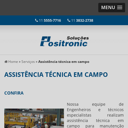
MENU
11
5555-7716
11
3832-2738
Home
»
Serviços
»
Assistência técnica em campo
ASSISTÊNCIA TÉCNICA EM CAMPO
CONFIRA
Nossa equipe de
Engenheiros e técnicos
especialistas realizam
assistência técnica em
campo para manutenção