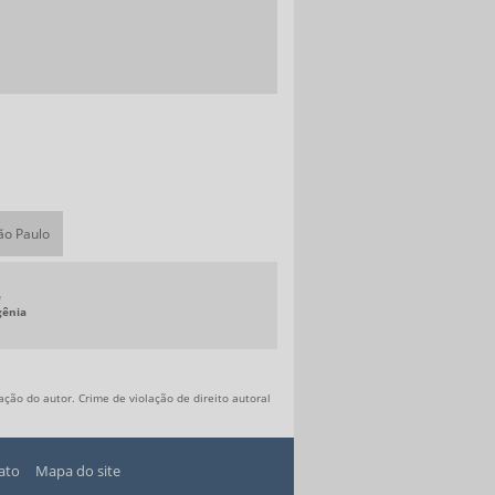
MOTOR DE CORRENTE ALTERNADA COM
VARIADOR DE FREQUÊNCIA
MOTOR DE CORRENTE ALTERNADA TRIFÁSICO
MOTOR DE CORRENTE CONTÍNUA
MOTOR DE CORRENTE CONTÍNUA PREÇO
MOTOR SÍNCRONO TORQUE
MOTORES DE CORRENTE CONTÍNUA TORQUE
MOTORES ELÉTRICOS DE CORRENTE
São Paulo
CONTÍNUA
SERVO DRIVE PRECISÃO
e
SERVO DRIVE PREÇO
gênia
SERVO MOTOR
SERVO MOTOR ALTO TORQUE
ação do autor. Crime de violação de direito autoral
SERVO MOTOR CORRENTE ALTERNADA
SERVO MOTOR INDUSTRIAL
ato
Mapa do site
SERVO MOTOR PRECISÃO