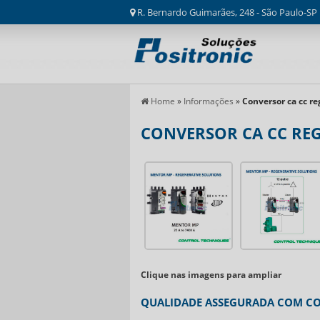
R. Bernardo Guimarães, 248 - São Paulo-SP
Home
»
Informações
»
Conversor ca cc r
CONVERSOR CA CC RE
Clique nas imagens para ampliar
QUALIDADE ASSEGURADA COM CO