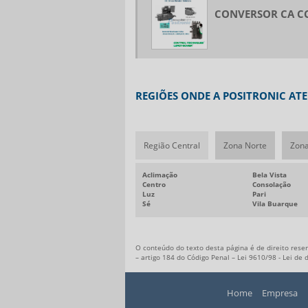
CONVERSOR CA C
REGIÕES ONDE A POSITRONIC AT
Região Central
Zona Norte
Zona
Aclimação
Bela Vista
Centro
Consolação
Luz
Pari
Sé
Vila Buarque
O conteúdo do texto desta página é de direito reser
– artigo 184 do Código Penal –
Lei 9610/98 - Lei de 
Home
Empresa