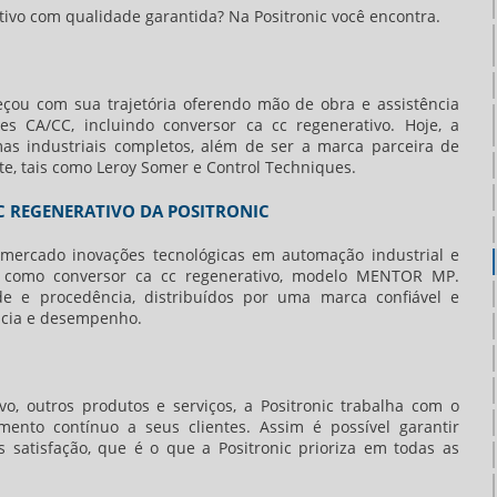
tivo
com qualidade garantida? Na Positronic você encontra.
çou com sua trajetória oferendo mão de obra e assistência
res CA/CC, incluindo
conversor ca cc regenerativo
. Hoje, a
s industriais completos, além de ser a marca parceira de
, tais como Leroy Somer e Control Techniques.
C REGENERATIVO DA POSITRONIC
o mercado inovações tecnológicas em automação industrial e
s como
conversor ca cc regenerativo
, modelo MENTOR MP.
e e procedência, distribuídos por uma marca confiável e
ência e desempenho.
vo
, outros produtos e serviços, a Positronic trabalha com o
mento contínuo a seus clientes. Assim é possível garantir
satisfação, que é o que a Positronic prioriza em todas as