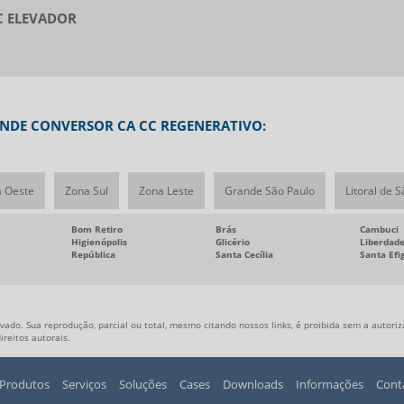
C ELEVADOR
ENDE CONVERSOR CA CC REGENERATIVO:
 Oeste
Zona Sul
Zona Leste
Grande São Paulo
Litoral de 
Bom Retiro
Brás
Cambuci
Higienópolis
Glicério
Liberdad
República
Santa Cecília
Santa Efi
vado. Sua reprodução, parcial ou total, mesmo citando nossos links, é proibida sem a autoriz
direitos autorais
.
Produtos
Serviços
Soluções
Cases
Downloads
Informações
Cont