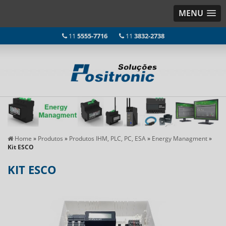
MENU
11
5555-7716
11
3832-2738
Home
»
Produtos
»
Produtos IHM, PLC, PC, ESA
»
Energy Managment
»
Kit ESCO
KIT ESCO