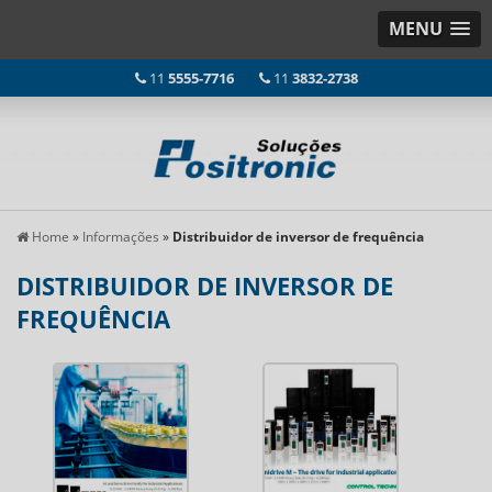
MENU
11
5555-7716
11
3832-2738
Home
»
Informações
»
Distribuidor de inversor de frequência
DISTRIBUIDOR DE INVERSOR DE
FREQUÊNCIA