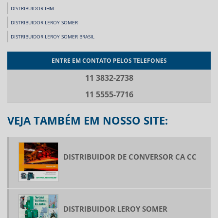
DISTRIBUIDOR IHM
DISTRIBUIDOR LEROY SOMER
DISTRIBUIDOR LEROY SOMER BRASIL
DISTRIBUIDOR OEMER
ENTRE EM CONTATO PELOS TELEFONES
FABRICANTES DE INVERSORES DE FREQUÊNCIA
11 3832-2738
FABRICANTES DE SERVO MOTOR
11 5555-7716
FORNECEDOR BECKHOFF
FORNECEDOR DE CONVERSOR CA CC
VEJA TAMBÉM EM NOSSO SITE:
FORNECEDOR DE INVERSOR DE FREQUÊNCIA
FORNECEDORES DE IHM
FORNECEDORES DE SERVO MOTOR
DISTRIBUIDOR DE CONVERSOR CA CC
IHM COM CLP INCORPORADO
IHM TOUCH COM CLP INCORPORADO
INVERSOR DE FREQUÊNCIA ELEVADOR
INVERSOR DE FREQUÊNCIA ELEVADOR PREÇO
DISTRIBUIDOR LEROY SOMER