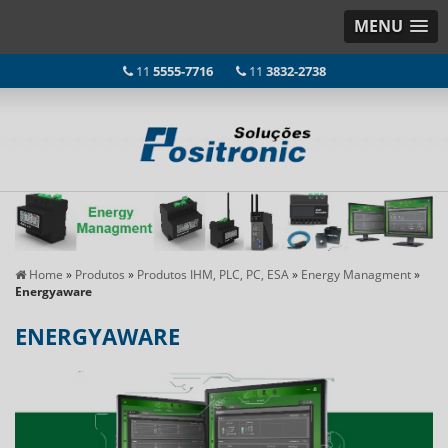
MENU
11
5555-7716
11
3832-2738
Home
»
Produtos
»
Produtos IHM, PLC, PC, ESA
»
Energy Managment
»
Energyaware
ENERGYAWARE