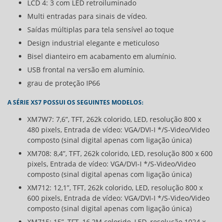
LCD 4: 3 com LED retroiluminado
Multi entradas para sinais de vídeo.
Saídas múltiplas para tela sensível ao toque
Design industrial elegante e meticuloso
Bisel dianteiro em acabamento em alumínio.
USB frontal na versão em alumínio.
grau de proteção IP66
A SÉRIE XS7 POSSUI OS SEGUINTES MODELOS:
XM7W7: 7,6”, TFT, 262k colorido, LED, resolução 800 x
480 pixels, Entrada de vídeo: VGA/DVI-I */S-Video/Video
composto (sinal digital apenas com ligação única)
XM708: 8,4”, TFT, 262k colorido, LED, resolução 800 x 600
pixels, Entrada de vídeo: VGA/DVI-I */S-Video/Video
composto (sinal digital apenas com ligação única)
XM712: 12,1”, TFT, 262k colorido, LED, resolução 800 x
600 pixels, Entrada de vídeo: VGA/DVI-I */S-Video/Video
composto (sinal digital apenas com ligação única)
XM715: 15”, TFT, 16,2M colorido, LED, resolução 1024 x