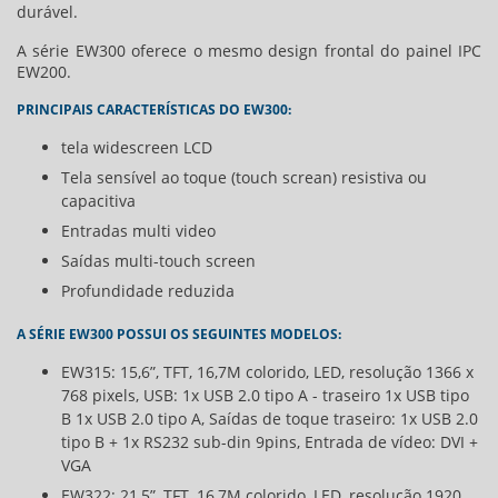
durável.
A série EW300 oferece o mesmo design frontal do painel IPC
EW200.
PRINCIPAIS CARACTERÍSTICAS DO EW300:
tela widescreen LCD
Tela sensível ao toque (touch screan) resistiva ou
capacitiva
Entradas multi video
Saídas multi-touch screen
Profundidade reduzida
A SÉRIE EW300 POSSUI OS SEGUINTES MODELOS:
EW315: 15,6”, TFT, 16,7M colorido, LED, resolução 1366 x
768 pixels, USB: 1x USB 2.0 tipo A - traseiro 1x USB tipo
B 1x USB 2.0 tipo A, Saídas de toque traseiro: 1x USB 2.0
tipo B + 1x RS232 sub-din 9pins, Entrada de vídeo: DVI +
VGA
EW322: 21,5”, TFT, 16,7M colorido, LED, resolução 1920