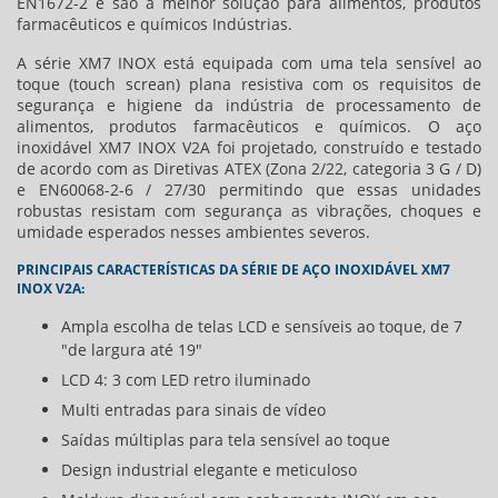
EN1672-2 e são a melhor solução para alimentos, produtos
farmacêuticos e químicos Indústrias.
A série XM7 INOX está equipada com uma tela sensível ao
toque (touch screan) plana resistiva com os requisitos de
segurança e higiene da indústria de processamento de
alimentos, produtos farmacêuticos e químicos. O aço
inoxidável XM7 INOX V2A foi projetado, construído e testado
de acordo com as Diretivas ATEX (Zona 2/22, categoria 3 G / D)
e EN60068-2-6 / 27/30 permitindo que essas unidades
robustas resistam com segurança as vibrações, choques e
umidade esperados nesses ambientes severos.
PRINCIPAIS CARACTERÍSTICAS DA SÉRIE DE AÇO INOXIDÁVEL XM7
INOX V2A:
Ampla escolha de telas LCD e sensíveis ao toque, de 7
"de largura até 19"
LCD 4: 3 com LED retro iluminado
Multi entradas para sinais de vídeo
Saídas múltiplas para tela sensível ao toque
Design industrial elegante e meticuloso