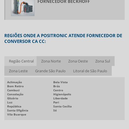
FORNECEDOR BECKHOFF
INVERSOR DE FREQUÊNCIA PARA MOTOR TRIFÁSICO PREÇO
INVERSOR DE FREQUÊNCIA PREÇO
INVERSOR DE FREQUÊNCIA REGENERATIVO
INVERSOR DE FREQUÊNCIA TRIFÁSICO
REGIÕES ONDE A POSITRONIC ATENDE FORNECEDOR DE
INVERSOR DE FREQUÊNCIA TRIFÁSICO PREÇO
CONVERSOR CA CC:
MANUTENÇÃO DE CONVERSOR CA CC
MANUTENÇÃO DE INVERSORES DE FREQUÊNCIA
MANUTENÇÃO PREVENTIVA EM INVERSOR DE FREQUÊNCIA
Região Central
Zona Norte
Zona Oeste
Zona Sul
MANUTENÇÃO PREVENTIVA SERVO MOTOR
Zona Leste
Grande São Paulo
Litoral de São Paulo
MOTOR DE CORRENTE ALTERNADA
Aclimação
Bela Vista
MOTOR DE CORRENTE ALTERNADA COM VARIADOR DE FREQUÊNCIA
Bom Retiro
Brás
Cambuci
Centro
MOTOR DE CORRENTE ALTERNADA TRIFÁSICO
Consolação
Higienópolis
Glicério
Liberdade
MOTOR DE CORRENTE CONTÍNUA
Luz
Pari
República
Santa Cecília
Santa Efigênia
Sé
MOTOR DE CORRENTE CONTÍNUA PREÇO
Vila Buarque
MOTOR SÍNCRONO TORQUE
MOTORES DE CORRENTE CONTÍNUA TORQUE