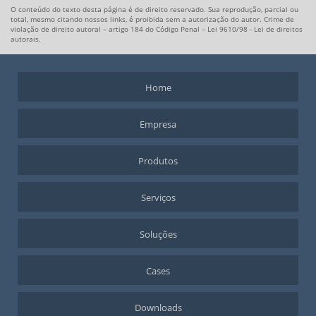
O conteúdo do texto desta página é de direito reservado. Sua reprodução, parcial ou
MOTORES ELÉTRICOS DE CORRENTE CONTÍNUA
total, mesmo citando nossos links, é proibida sem a autorização do autor. Crime de
violação de direito autoral – artigo 184 do Código Penal –
Lei 9610/98 - Lei de direitos
SERVO DRIVE PRECISÃO
autorais
.
SERVO DRIVE PREÇO
SERVO MOTOR
Home
SERVO MOTOR ALTO TORQUE
SERVO MOTOR CORRENTE ALTERNADA
Empresa
SERVO MOTOR INDUSTRIAL
SERVO MOTOR PRECISÃO
Produtos
SERVO MOTOR TORQUE
Serviços
SISTEMA SERVO DRIVE
Soluções
Cases
Downloads