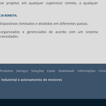
zar projetos em qualquer supervisor remoto, a qualquer
CIA REMOTA.
positivos ilimitados e divididos em diferentes pastas.
organizados e gerenciados de acordo com um sistema
ecessidades.
Produtos
Serviços
Soluções
Cases
Downloads
Informações
Cont
 industrial e acionamento de motores