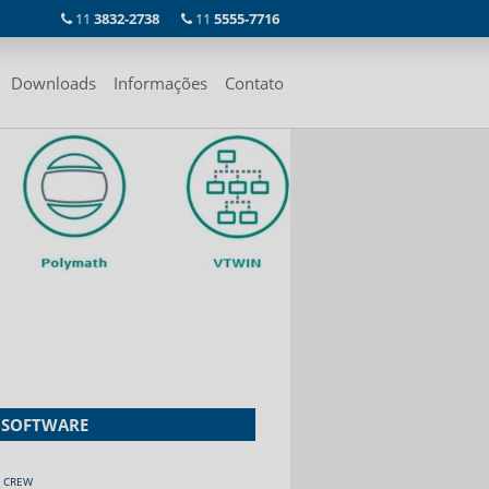
11
3832-2738
11
5555-7716
Downloads
Informações
Contato
SOFTWARE
CREW